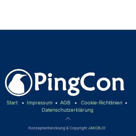
Start
•
Impressum
•
AGB
•
Cookie-Richtlinien
•
Datenschutzerklärung
Konzeptentwicklung & Copyright
JAKOB.iO